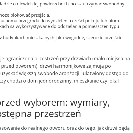
kładzie o niewielkiej powierzchni i chcesz utrzymać swobodny
może blokować przejścia.
ruchoma przegroda do wydzielenia części pokoju lub biura.
ach są wykorzystywane do oddzielania pomieszczeń typu
 budynkach mieszkalnych jako wygodne, szerokie przejście —
uje ograniczona przestrzeń przy drzwiach (mało miejsca na
fa przed otworem), drzwi harmonijkowe zajmują po
o uzyskać większą swobodę aranżacji i ułatwiony dostęp do
 czy chodzi o dom jednorodzinny, mieszkanie czy lokal
przed wyborem: wymiary,
ostępna przestrzeń
owanie do realnego otworu oraz do tego, jak drzwi będą