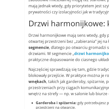
mają jednak wtedy, gdy priorytetem jest sz
prywatności czy izolacyjności jak w tradycy
Drzwi harmonijkowe: k
Drzwi harmonijkowe mają sens wtedy, gdy p
otwartej przestrzeni bez „zabierania” jej na
segmencie
, dlatego po otwarciu gromadzi s
drzwiami. W segmencie „
drzwi harmonijk
praktyczne dopasowanie do ciasnego układ
Najczęściej sprawdzają się tam, gdzie trady
blokowały przejście. W praktyce można je r
wnękach
, takich jak garderoby, spiżarnie, p
przestrzeniach przy ciągach komunikacyjnyc
wnętrz na strefy — np. w salonie lub biurz
Garderoba i spiżarnia:
gdy potrzebujesz p
przestrzeni na otwarcie.