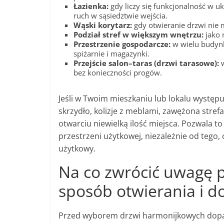
Łazienka:
gdy liczy się funkcjonalność w u
ruch w sąsiedztwie wejścia.
Wąski korytarz:
gdy otwieranie drzwi nie 
Podział stref w większym wnętrzu:
jako 
Przestrzenie gospodarcze:
w wielu budynk
spiżarnie i magazynki.
Przejście salon–taras (drzwi tarasowe):
w
bez konieczności progów.
Jeśli w Twoim mieszkaniu lub lokalu występ
skrzydło, kolizje z meblami, zawężona stre
otwarciu niewielką ilość miejsca. Pozwala t
przestrzeni użytkowej, niezależnie od tego,
użytkowy.
Na co zwrócić uwagę 
sposób otwierania i d
Przed wyborem drzwi harmonijkowych dopas