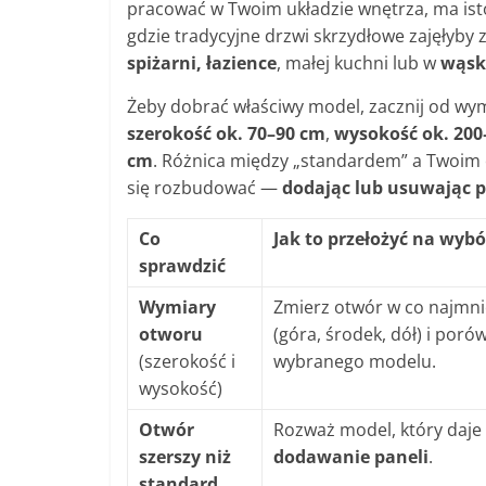
pracować w Twoim układzie wnętrza, ma isto
gdzie tradycyjne drzwi skrzydłowe zajęłyby
spiżarni, łazience
, małej kuchni lub w
wąsk
Żeby dobrać właściwy model, zacznij od w
szerokość ok. 70–90 cm
,
wysokość ok. 200
cm
. Różnica między „standardem” a Twoim
się rozbudować —
dodając lub usuwając 
Co
Jak to przełożyć na wybó
sprawdzić
Wymiary
Zmierz otwór w co najmni
otworu
(góra, środek, dół) i poró
(szerokość i
wybranego modelu.
wysokość)
Otwór
Rozważ model, który daje
szerszy niż
dodawanie paneli
.
standard