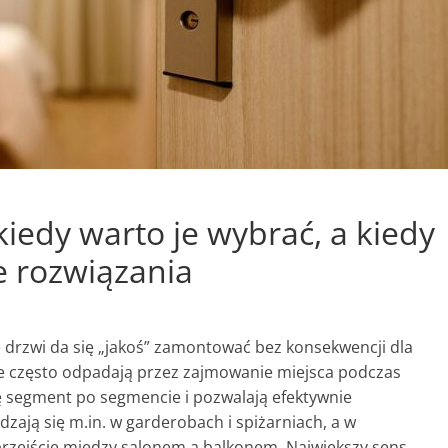
iedy warto je wybrać, a kiedy
e rozwiązania
 drzwi da się „jakoś” zamontować bez konsekwencji dla
e często odpadają przez zajmowanie miejsca podczas
ę segment po segmencie i pozwalają efektywnie
dzają się m.in. w garderobach i spiżarniach, a w
rzejście między salonem a balkonem. Największy sens