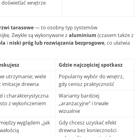
doświetlać wnętrze
rzwi tarasowe
— to osobny typ systemów
nijkę. Zwykle są wykonywane z
aluminium
(czasem także z
ola
i
niski próg lub rozwiązania bezprogowe
, co ułatwia
yskujesz
Gdzie najczęściej spotkasz
twe utrzymanie; wiele
Popularny wybór do wnętrz,
 imitacje drewna
gdy cenisz praktyczność
d i charakterystyczna
Warianty bardziej
ęsto z wykończeniem
„aranżacyjne” i trwałe
wizualnie
iędzy wyglądem „jak
Gdy chcesz uzyskać efekt
wałością
drewna bez konieczności