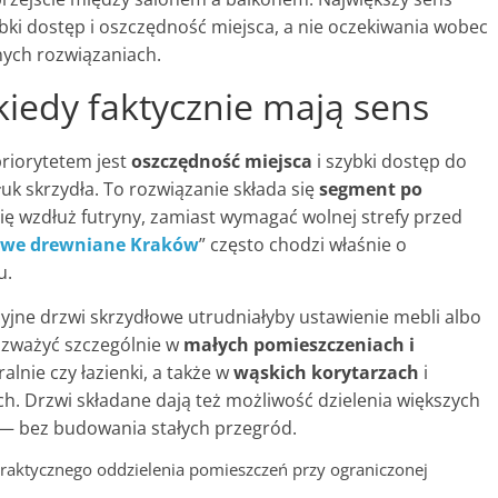
ybki dostęp i oszczędność miejsca, a nie oczekiwania wobec
jnych rozwiązaniach.
iedy faktycznie mają sens
riorytetem jest
oszczędność miejsca
i szybki dostęp do
 łuk skrzydła. To rozwiązanie składa się
segment po
ię wzdłuż futryny, zamiast wymagać wolnej strefy przed
owe drewniane Kraków
” często chodzi właśnie o
u.
cyjne drzwi skrzydłowe utrudniałyby ustawienie mebli albo
ozważyć szczególnie w
małych pomieszczeniach i
ralnie czy łazienki, a także w
wąskich korytarzach
i
h. Drzwi składane dają też możliwość dzielenia większych
e — bez budowania stałych przegród.
raktycznego oddzielenia pomieszczeń przy ograniczonej