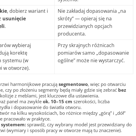
kie
, dobierz wariant i
Nie zakładaj dopasowania „na
z
usunięcie
skróty” — opieraj się na
li
.
przewidzianych opcjach
producenta.
arów wybieraj
Przy skrajnych różnicach
dują korektę
pomiarów samo „dopasowanie
 systemu (w
ogólne” może nie wystarczyć.
i w otworze).
rzwi harmonijkowe pracują
segmentowo
, więc po otwarciu
ie, czy po złożeniu segmenty będą miały gdzie się zebrać
bez
olizje z meblami, jest kluczowe dla ustawienia.
aż panel ma zwykle
ok. 10–15 cm
szerokości, liczba
ydła i dopasowanie do światła otworu.
wór na kilku wysokościach, bo różnice między „górą” i „dół”
ie pracowało w praktyce.
 systemem:
sprawdź, czy wybrany model jest przewidziany do
wi (wymiary i sposób pracy w otworze mają tu znaczenie).