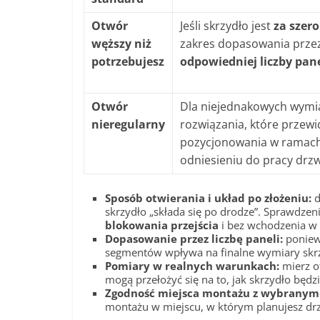
Otwór
Jeśli skrzydło jest
za szero
węższy niż
zakres dopasowania prze
potrzebujesz
odpowiedniej liczby pane
Otwór
Dla niejednakowych wymi
nieregularny
rozwiązania, które przewi
pozycjonowania w ramach
odniesieniu do pracy drzw
Sposób otwierania i układ po złożeniu:
d
skrzydło „składa się po drodze”. Sprawdzen
blokowania przejścia
i bez wchodzenia w k
Dopasowanie przez liczbę paneli:
poniew
segmentów wpływa na finalne wymiary skrz
Pomiary w realnych warunkach:
mierz ot
mogą przełożyć się na to, jak skrzydło będz
Zgodność miejsca montażu z wybranym
montażu w miejscu, w którym planujesz drz