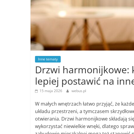
Inne tematy
Drzwi harmonijkowe: k
lepiej postawić na inn
15 maja 2026
webus.pl
W małych wnętrzach łatwo przyjąć, że każde
układu przestrzeni, a tymczasem skrzydłow
otwierania. Drzwi harmonijkowe składają si
wykorzystać niewielkie wnęki, dlatego spraw
zabudowie mieszkalnej mogą też stanowić p