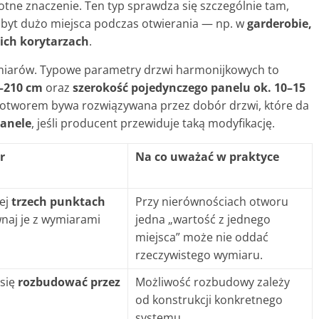
tne znaczenie. Ten typ sprawdza się szczególnie tam,
 zbyt dużo miejsca podczas otwierania — np. w
garderobie,
ich korytarzach
.
ymiarów. Typowe parametry drzwi harmonijkowych to
–210 cm
oraz
szerokość pojedynczego panelu ok. 10–15
 otworem bywa rozwiązywana przez dobór drzwi, które da
panele
, jeśli producent przewiduje taką modyfikację.
r
Na co uważać w praktyce
ej
trzech punktach
Przy nierównościach otworu
wnaj je z wymiarami
jedna „wartość z jednego
miejsca” może nie oddać
rzeczywistego wymiaru.
 się
rozbudować przez
Możliwość rozbudowy zależy
od konstrukcji konkretnego
systemu.