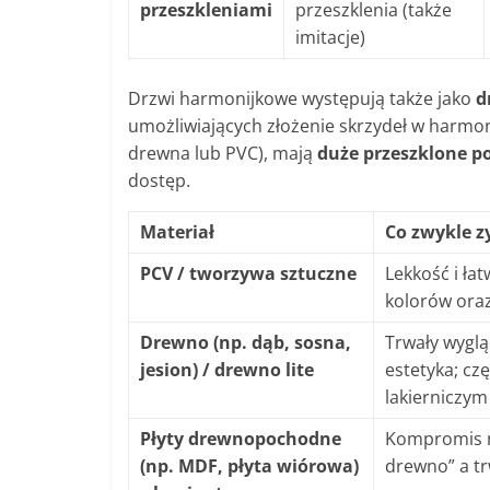
przeszkleniami
przeszklenia (także
imitacje)
Drzwi harmonijkowe występują także jako
d
umożliwiających złożenie skrzydeł w harmo
drewna lub PVC), mają
duże przeszklone p
dostęp.
Materiał
Co zwykle z
PCV / tworzywa sztuczne
Lekkość i ła
kolorów oraz
Drewno (np. dąb, sosna,
Trwały wyglą
jesion) / drewno lite
estetyka; cz
lakierniczym
Płyty drewnopochodne
Kompromis m
(np. MDF, płyta wiórowa)
drewno” a tr