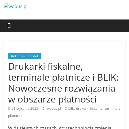
Przejdź
webus.pl
do
treści
Reklama internet
Drukarki fiskalne,
terminale płatnicze i BLIK:
Nowoczesne rozwiązania
w obszarze płatności
,
,
21 stycznia 2023
webus.pl
blik
drukarki fiskalne
terminale
płatnicze
W dzisiejszych czasach, gdy technologia zmienia