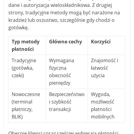
dane i autoryzacja wieloskładnikowa. Z drugiej
strony, tradycyjne metody mogą być narażone na
kradzież lub oszustwo, szczególnie gdy chodzi o
gotówkę.
Typ metody
Główne cechy
Korzyści
płatności
Tradycyjne
Wymagana
Znajomość i
(gotówka,
fizyczna
łatwość
czeki)
obecność
użycia
pieniędzy
Nowoczesne
Bezpieczeństwo
Wygoda,
(terminal
i szybkość
możliwość
płatniczy,
transakcji
płatności
BLIK)
mobilnych
Obecnie klienci coraz częściej wybierają płatności