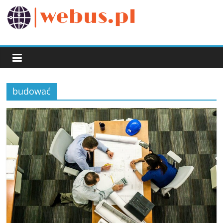
Przejdź
do
webus.pl
treści
budować