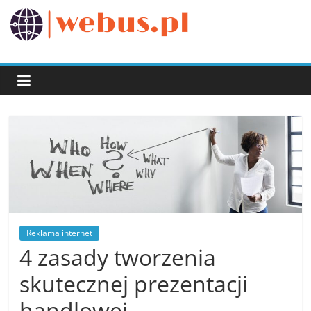
Przejdź
do
webus.pl
treści
Reklama internet
4 zasady tworzenia
skutecznej prezentacji
handlowej.